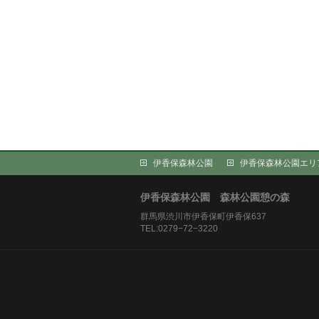
伊香保森林公園
伊香保森林公園エリ
伊香保森林公園 森林公園憩の森
群馬県渋川市伊香保町伊香保637
TEL:0279−72−3220