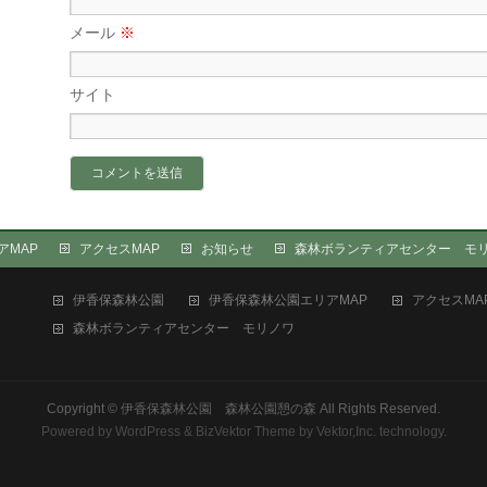
メール
※
サイト
アMAP
アクセスMAP
お知らせ
森林ボランティアセンター モ
伊香保森林公園
伊香保森林公園エリアMAP
アクセスMA
森林ボランティアセンター モリノワ
Copyright ©
伊香保森林公園 森林公園憩の森
All Rights Reserved.
Powered by
WordPress
&
BizVektor Theme
by Vektor,Inc. technology.