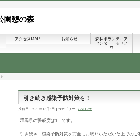
公園憩の森
エ
アクセスMAP
お知らせ
森林ボランティア
センター モリノ
ワ
策を！
引き続き感染予防対策を！
投稿日 : 2021年12月4日 | カテゴリー :
お知らせ
群馬県の警戒度は1 です。
引き続き 感染予防対策を万全にお取りいただいた上でのご