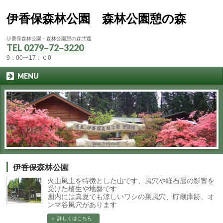
伊香保森林公園 森林公園憩の森
伊香保森林公園・森林公園憩の森共通
TEL
0279−72−3220
9：00〜17：０0
MENU
伊香保森林公園
火山風土を特徴とした山です、風穴や軽石層の影響を
受けた植生や地盤です
園内には真夏でも涼しいワシの巣風穴、貯蔵庫跡、オ
ンマ谷風穴があります
詳しくはこちら